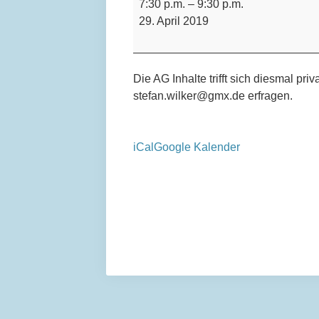
7:30 p.m.
–
9:30 p.m.
Inhalte
29. April 2019
Die AG Inhalte trifft sich diesmal pri
stefan.wilker@gmx.de erfragen.
iCal
Google Kalender