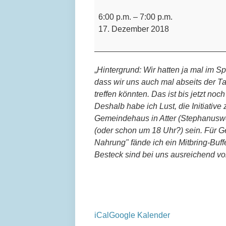
Bergfest/Einladung
zur
6:00 p.m.
–
7:00 p.m.
„Adventsfeier“
17. Dezember 2018
am
17.12.
im
„
Hintergrund: Wir hatten ja mal im S
Gemeindehaus
dass wir uns auch mal abseits der T
in
treffen könnten. Das ist bis jetzt noc
Atter
Deshalb habe ich Lust, die Initiative 
Gemeindehaus in Atter (Stephanusw
(oder schon um 18 Uhr?) sein. Für Ge
Nahrung" fände ich ein Mitbring-Buffe
Besteck sind bei uns ausreichend vo
iCal
Google Kalender