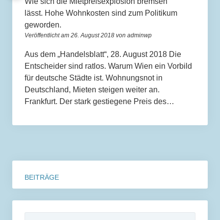
Wie sich die Mietpreisexplosion bremsen
lässt. Hohe Wohnkosten sind zum Politikum
Rahmenbedingungen und Aufgaben
geworden.
Veröffentlicht am 26. August 2018 von adminwp
einer kommunalen Wohnungsgesellschaft in
Aus dem „Handelsblatt“, 28. August 2018 Die
Osnabrück
Entscheider sind ratlos. Warum Wien ein Vorbild
für deutsche Städte ist. Wohnungsnot in
Kontakt
Deutschland, Mieten steigen weiter an.
Frankfurt. Der stark gestiegene Preis des…
Ablauf Bürgerbegehren
Terminkalender
BEITRÄGE
Suchen