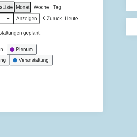
ls
Liste
Monat
Woche
Tag
Zurück
Heute
staltungen geplant.
on
Plenum
ung
Veranstaltung