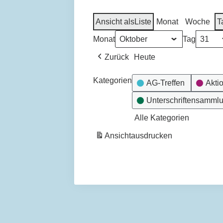
Ansicht als
Liste
Monat
Woche
T
Monat
Tag
Zurück
Heute
Kategorien
AG-Treffen
Akti
Unterschriftensamml
Alle Kategorien
Ansicht
ausdrucken