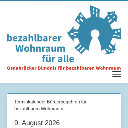
Menü
öffnen
Startseite
Terminkalender Bürgerbegehren für
bezahlbaren Wohnraum
Unterstützer*innen
9. August 2026
Ziele & Anforderungen