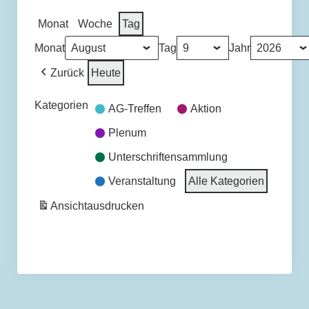
Monat
Woche
Tag
Rahmenbedingungen und Aufgaben
Monat
Tag
Jahr
einer kommunalen Wohnungsgesellschaft in
Zurück
Heute
Osnabrück
Kategorien
AG-Treffen
Aktion
Kontakt
Plenum
Ablauf Bürgerbegehren
Unterschriftensammlung
Veranstaltung
Alle Kategorien
Terminkalender
Ansicht
ausdrucken