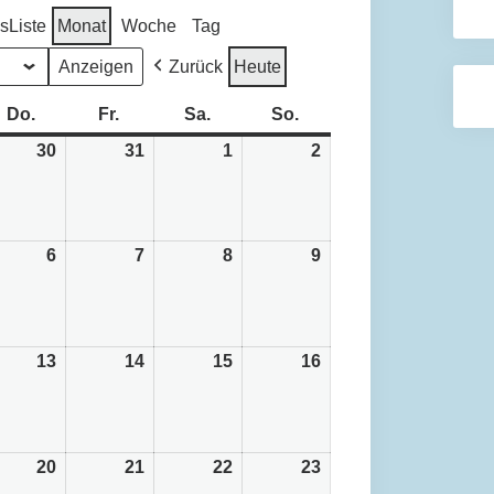
ls
Liste
Monat
Woche
Tag
Zurück
Heute
och
Do.
Donnerstag
Fr.
Freitag
Sa.
Samstag
So.
Sonntag
30
30.
31
31.
1
1.
2
2.
Juli
Juli
August
August
6
2026
2026
2026
2026
6
6.
7
7.
8
8.
9
9.
ust
August
August
August
August
6
2026
2026
2026
2026
13
13.
14
14.
15
15.
16
16.
ust
August
August
August
August
6
2026
2026
2026
2026
20
20.
21
21.
22
22.
23
23.