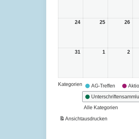
August
August
Aug
2026
2026
202
24
24.
25
25.
26
26.
August
August
Aug
2026
2026
202
31
31.
1
1.
2
2.
August
September
Sep
2026
2026
202
Kategorien
AG-Treffen
Akti
Unterschriftensamml
Alle Kategorien
Ansicht
ausdrucken