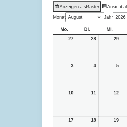
Anzeigen als
Raster
Ansicht a
Monat
Jahr
Mo.
Montag
Di.
Dienstag
Mi.
Mittw
27
27.
28
28.
29
29.
Juli
Juli
Juli
2026
2026
202
3
3.
4
4.
5
5.
August
August
Aug
2026
2026
202
10
10.
11
11.
12
12.
August
August
Aug
2026
2026
202
17
17.
18
18.
19
19.