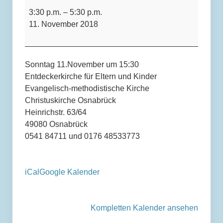
-
3:30 p.m.
–
5:30 p.m.
Entdeckerkirche
Rahmenbedingungen und Aufgaben
11. November 2018
Heinrichstr.
einer kommunalen Wohnungsgesellschaft in
Osnabrück
Sonntag 11.November um 15:30
Entdeckerkirche für Eltern und Kinder
Kontakt
Evangelisch-methodistische Kirche
Christuskirche Osnabrück
Ablauf Bürgerbegehren
Heinrichstr. 63/64
49080 Osnabrück
0541 84711 und 0176 48533773
Terminkalender
iCal
Google Kalender
Kompletten Kalender ansehen